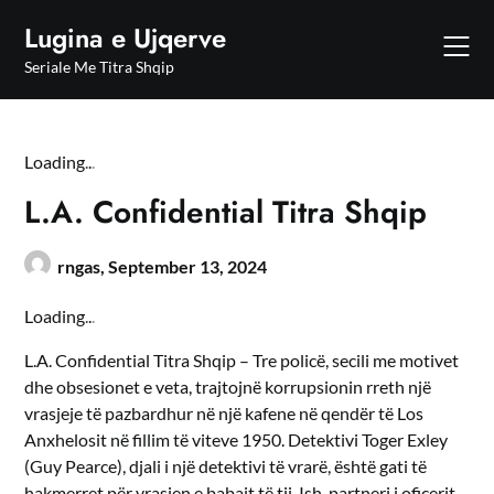
Skip
Lugina e Ujqerve
to
content
Seriale Me Titra Shqip
Loading
.
.
.
L.A. Confidential Titra Shqip
rngas,
September 13, 2024
Loading
.
.
.
L.A. Confidential Titra Shqip – Tre policë, secili me motivet
dhe obsesionet e veta, trajtojnë korrupsionin rreth një
vrasjeje të pazbardhur në një kafene në qendër të Los
Anxhelosit në fillim të viteve 1950. Detektivi Toger Exley
(Guy Pearce), djali i një detektivi të vrarë, është gati të
hakmerret për vrasjen e babait të tij. Ish-partneri i oficerit