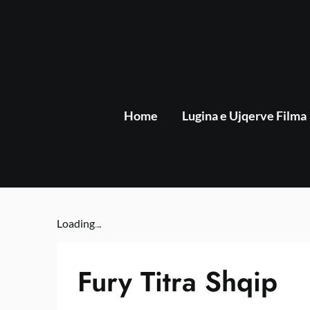
Skip
to
content
Home
Lugina e Ujqerve Filma
Loading
.
.
.
Fury Titra Shqip