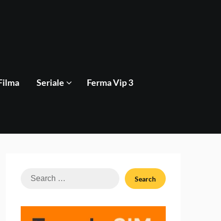
Filma
Seriale
Ferma Vip 3
Search
for: