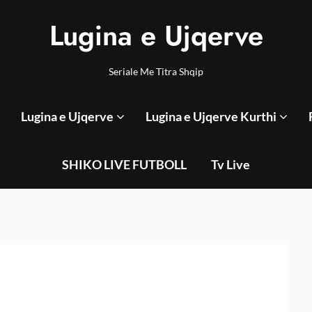
Lugina e Ujqerve
Seriale Me Titra Shqip
Lugina e Ujqerve
Lugina e Ujqerve Kurthi
SHIKO LIVE FUTBOLL
Tv Live