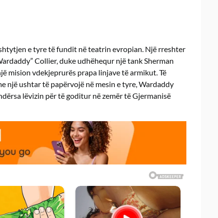
shtytjen e tyre të fundit në teatrin evropian. Një rreshter
 “Wardaddy” Collier, duke udhëhequr një tank Sherman
ë mision vdekjeprurës prapa linjave të armikut. Të
e një ushtar të papërvojë në mesin e tyre, Wardaddy
ndërsa lëvizin për të goditur në zemër të Gjermanisë