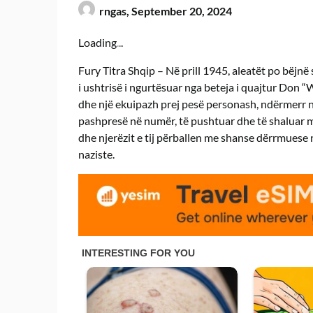
rngas,
September 20, 2024
Loading
.
.
.
Fury Titra Shqip – Në prill 1945, aleatët po bëjnë 
i ushtrisë i ngurtësuar nga beteja i quajtur Don
dhe një ekuipazh prej pesë personash, ndërmerr nj
pashpresë në numër, të pushtuar dhe të shaluar m
dhe njerëzit e tij përballen me shanse dërrmuese 
naziste.