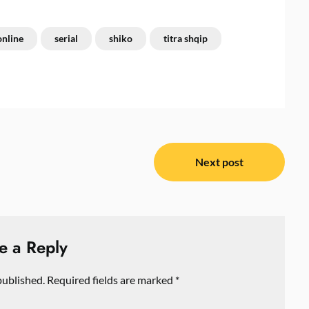
online
serial
shiko
titra shqip
Next post
e a Reply
published.
Required fields are marked
*