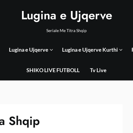
Lugina e Ujqerve
Seriale Me Titra Shqip
Lugina e Ujqerve
Lugina e Ujqerve Kurthi
SHIKO LIVE FUTBOLL
Tv Live
ra Shqip