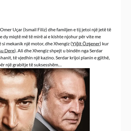
mer Uçar (Ismail Filiz) dhe familjen e tij jetoi një jetë të
 dy miqtë më të mirë ai e kishte njohur për vite me
 të si mekanik një motor, dhe Xhengiz (
Yiğit Özşener
) kur
su Dere
). Ali dhe Xhengiz shpejt u bindën nga Serdar
shanit, të vjedhin një kazino. Serdar krijoi planin e gjithë,
 për një grabitje të suksesshëm…