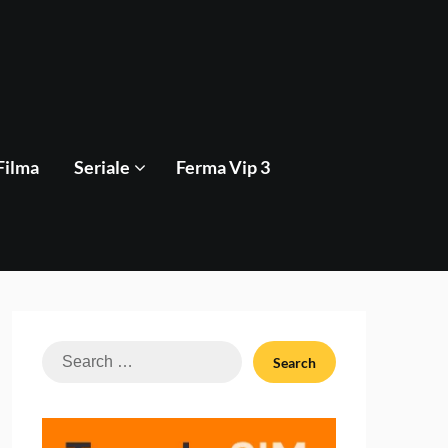
Filma
Seriale
Ferma Vip 3
Search
for: