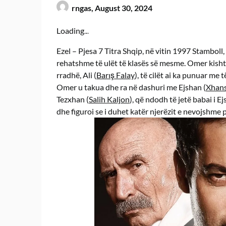
rngas,
August 30, 2024
Loading
.
.
.
Ezel – Pjesa 7 Titra Shqip, në vitin 1997 Stamboll, O
rehatshme të ulët të klasës së mesme. Omer kishte
rradhë, Ali (
Barış Falay
), të cilët ai ka punuar me
Omer u takua dhe ra në dashuri me Ejshan (
Xhan
Tezxhan (
Salih Kaljon
), që ndodh të jetë babai i Ej
dhe figuroi se i duhet katër njerëzit e nevojshme