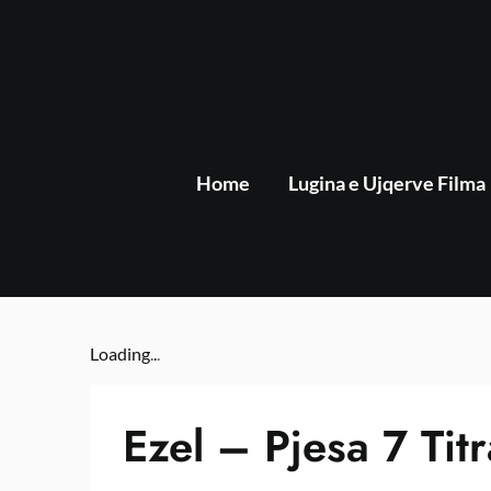
Skip
to
content
Home
Lugina e Ujqerve Filma
Loading
.
.
.
Ezel – Pjesa 7 Tit