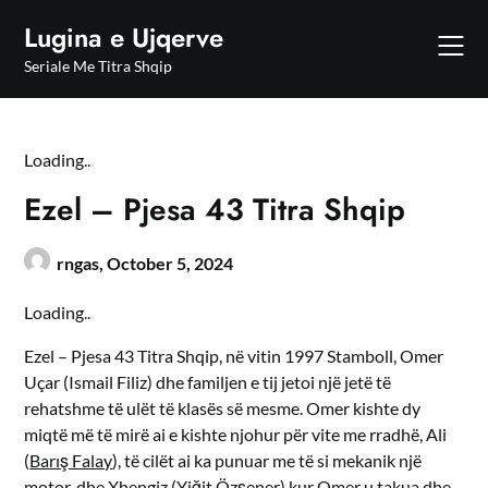
Skip
Lugina e Ujqerve
to
content
Seriale Me Titra Shqip
Loading
.
.
.
Ezel – Pjesa 43 Titra Shqip
rngas,
October 5, 2024
Loading
.
.
.
Ezel – Pjesa 43 Titra Shqip, në vitin 1997 Stamboll, Omer
Uçar (Ismail Filiz) dhe familjen e tij jetoi një jetë të
rehatshme të ulët të klasës së mesme. Omer kishte dy
miqtë më të mirë ai e kishte njohur për vite me rradhë, Ali
(
Barış Falay
), të cilët ai ka punuar me të si mekanik një
motor, dhe Xhengiz (
Yiğit Özşener
) kur Omer u takua dhe