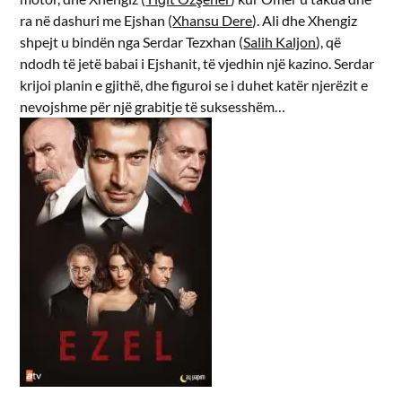
ra në dashuri me Ejshan (
Xhansu Dere
). Ali dhe Xhengiz
shpejt u bindën nga Serdar Tezxhan (
Salih Kaljon
), që
ndodh të jetë babai i Ejshanit, të vjedhin një kazino. Serdar
krijoi planin e gjithë, dhe figuroi se i duhet katër njerëzit e
nevojshme për një grabitje të suksesshëm…