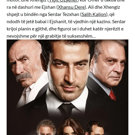
ra në dashuri me Ejshan (
Xhansu Dere
). Ali dhe Xhengiz
shpejt u bindën nga Serdar Tezxhan (
Salih Kaljon
), që
ndodh të jetë babai i Ejshanit, të vjedhin një kazino. Serdar
krijoi planin e gjithë, dhe figuroi se i duhet katër njerëzit e
nevojshme për një grabitje të suksesshëm…