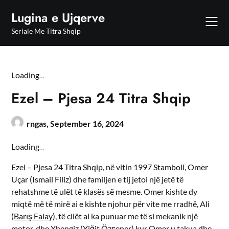
Skip
Lugina e Ujqerve
to
content
Seriale Me Titra Shqip
Loading
.
.
.
Ezel – Pjesa 24 Titra Shqip
rngas,
September 16, 2024
Loading
.
.
.
Ezel – Pjesa 24 Titra Shqip, në vitin 1997 Stamboll, Omer
Uçar (Ismail Filiz) dhe familjen e tij jetoi një jetë të
rehatshme të ulët të klasës së mesme. Omer kishte dy
miqtë më të mirë ai e kishte njohur për vite me rradhë, Ali
(
Barış Falay
), të cilët ai ka punuar me të si mekanik një
motor, dhe Xhengiz (
Yiğit Özşener
) kur Omer u takua dhe