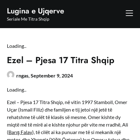
Skip
Lugina e Ujqerve
to
content
Seriale Me Titra Shqip
Loading
.
.
.
Ezel – Pjesa 17 Titra Shqip
rngas,
September 9, 2024
Loading
.
.
.
Ezel – Pjesa 17 Titra Shqip, në vitin 1997 Stamboll, Omer
Uçar (Ismail Filiz) dhe familjen e tij jetoi një jetë të
rehatshme të ulët të klasës së mesme. Omer kishte dy
miqtë më të mirë ai e kishte njohur për vite me rradhë, Ali
(
Barış Falay
), të cilët ai ka punuar me të si mekanik një
motor, dhe Xhengiz (
Yiğit Özşener
) kur Omer u takua dhe