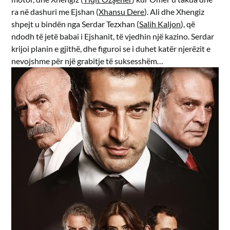
ra në dashuri me Ejshan (
Xhansu Dere
). Ali dhe Xhengiz
shpejt u bindën nga Serdar Tezxhan (
Salih Kaljon
), që
ndodh të jetë babai i Ejshanit, të vjedhin një kazino. Serdar
krijoi planin e gjithë, dhe figuroi se i duhet katër njerëzit e
nevojshme për një grabitje të suksesshëm…