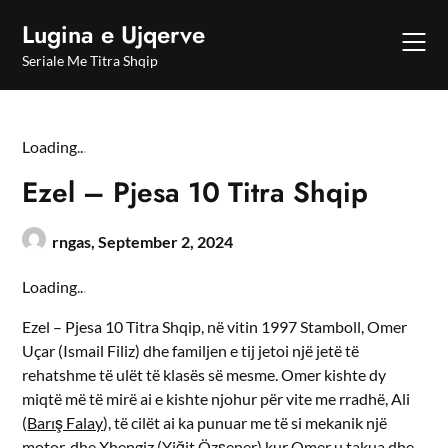
Skip
Lugina e Ujqerve
to
content
Seriale Me Titra Shqip
Loading
.
.
.
Ezel – Pjesa 10 Titra Shqip
rngas,
September 2, 2024
Loading
.
.
.
Ezel – Pjesa 10 Titra Shqip, në vitin 1997 Stamboll, Omer
Uçar (Ismail Filiz) dhe familjen e tij jetoi një jetë të
rehatshme të ulët të klasës së mesme. Omer kishte dy
miqtë më të mirë ai e kishte njohur për vite me rradhë, Ali
(
Barış Falay
), të cilët ai ka punuar me të si mekanik një
motor, dhe Xhengiz (
Yiğit Özşener
) kur Omer u takua dhe