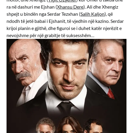
ra në dashuri me Ejshan (
Xhansu Dere
). Ali dhe Xhengiz
shpejt u bindën nga Serdar Tezxhan (
Salih Kaljon
), që
ndodh të jetë babai i Ejshanit, të vjedhin një kazino. Serdar
krijoi planin e gjithë, dhe figuroi se i duhet katër njerëzit e
nevojshme për një grabitje të suksesshëm…